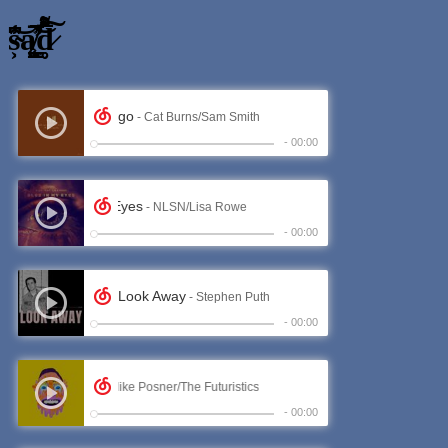
s̴͕͆̑̾͝ą̸̨̛͇̼̬̅͗̓̅̚͝d̷̥̹͒͌̊̑̅̌͘͠